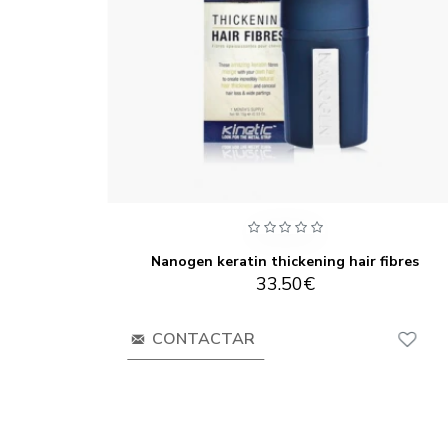
Nanogen Champú Engrosamiento Para El Pelo Para Mujer 240ml
Nanogen keratin thickening hair fibres
33.50€
CONTACTAR