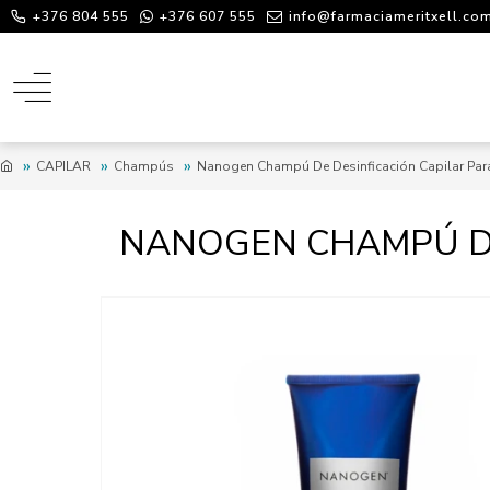
+376 804 555
+376 607 555
info@farmaciameritxell.co
CAPILAR
Champús
Nanogen Champú De Desinficación Capilar Pa
NANOGEN CHAMPÚ DE