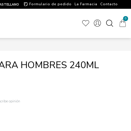
Formulario de pedido
La Farmacia
Contacto
ASTELLANO
Artículos de interés
0
PARA HOMBRES 240ML
cribe opinión