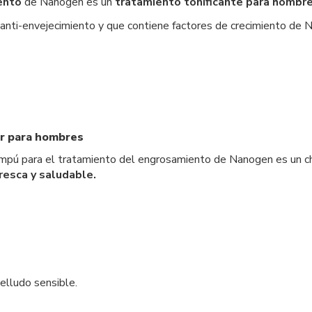
ento
de Nanogen es un
tratamiento tonificante para hombre
 anti-envejecimiento y que contiene factores de crecimiento de 
ar para hombres
ampú para el tratamiento del engrosamiento de Nanogen es un c
resca y saludable.
lludo sensible.