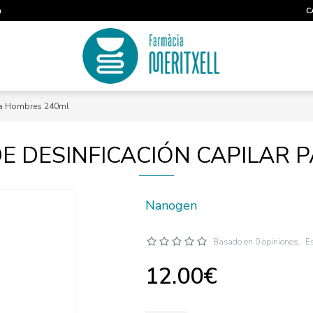
m
C
ra Hombres 240ml
 DESINFICACIÓN CAPILAR 
Nanogen
Basado en 0 opiniones.
Es
12.00€