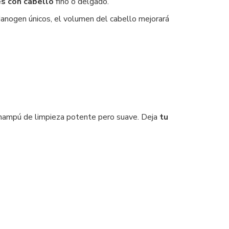
s con cabello
fino o delgado.
Nanogen únicos, el volumen del cabello mejorará
hampú de limpieza potente pero suave. Deja
tu