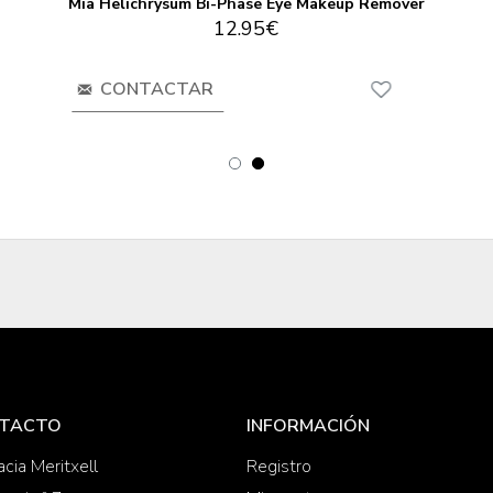
Mia Helichrysum Bi-Phase Eye Makeup Remover
12.95€
CONTACTAR
TACTO
INFORMACIÓN
cia Meritxell
Registro