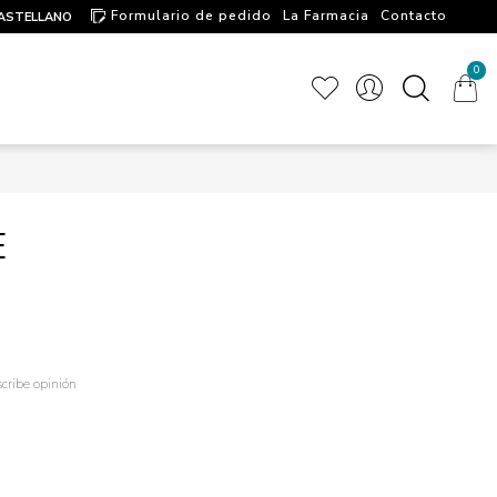
Formulario de pedido
La Farmacia
Contacto
ASTELLANO
Artículos de interés
0
E
cribe opinión