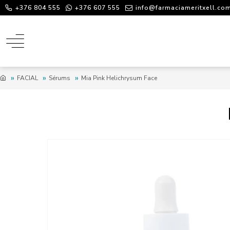
+376 804 555
+376 607 555
info@farmaciameritxell.co
FACIAL
Sérums
Mia Pink Helichrysum Face