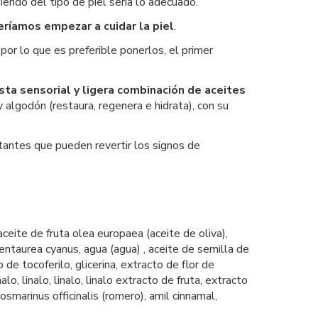
iendo del tipo de piel sería lo adecuado.
ríamos empezar a cuidar la piel
.
por lo que es preferible ponerlos, el primer
esta sensorial y ligera combinación de aceites
y algodón (restaura, regenera e hidrata), con su
tantes que pueden revertir los signos de
aceite de fruta olea europaea (aceite de oliva),
centaurea cyanus, agua (agua) , aceite de semilla de
e tocoferilo, glicerina, extracto de flor de
o, linalo, linalo, linalo extracto de fruta, extracto
osmarinus officinalis (romero), amil cinnamal,