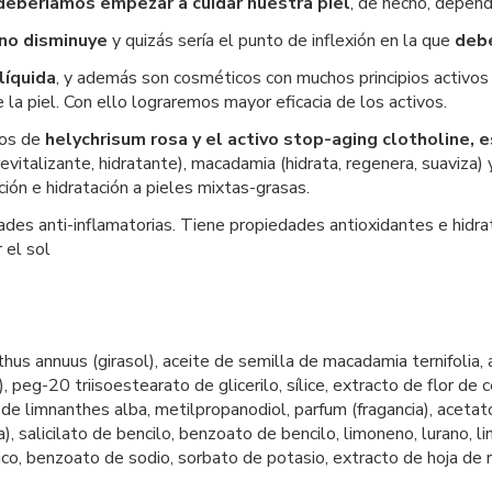
l deberíamos empezar a cuidar nuestra piel
, de hecho, depend
eno disminuye
y quizás sería el punto de inflexión en la que
debe
líquida
, y además son cosméticos con muchos principios activos 
la piel. Con ello lograremos mayor eficacia de los activos.
los de
helychrisum rosa y el activo stop-aging clotholine, 
revitalizante, hidratante), macadamia (hidrata, regenera, suaviza) 
ción e hidratación a pieles mixtas-grasas.
ades anti-inflamatorias. Tiene propiedades antioxidantes e hidra
 el sol
thus annuus (girasol), aceite de semilla de macadamia ternifolia, 
peg-20 triisoestearato de glicerilo, sílice, extracto de flor de 
 limnanthes alba, metilpropanodiol, parfum (fragancia), acetato d
 salicilato de bencilo, benzoato de bencilo, limoneno, lurano, linal
trico, benzoato de sodio, sorbato de potasio, extracto de hoja de r