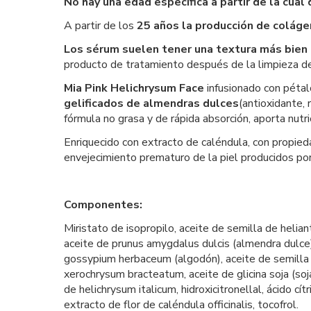
No hay una edad específica a partir de la cua
A partir de los
25 años la producción de colág
Los sérum suelen tener una textura más bien 
producto de tratamiento después de la limpieza de 
Mia Pink Helichrysum Face
infusionado con péta
gelificados de almendras dulces
(antioxidante, 
fórmula no grasa y de rápida absorción, aporta nutri
Enriquecido con extracto de caléndula, con propied
envejecimiento prematuro de la piel producidos por
Componentes:
Miristato de isopropilo, aceite de semilla de helian
aceite de prunus amygdalus dulcis (almendra dulce), 
gossypium herbaceum (algodón), aceite de semilla de
xerochrysum bracteatum, aceite de glicina soja (soja),
de helichrysum italicum, hidroxicitronellal, ácido cí
extracto de flor de caléndula officinalis, tocofrol.