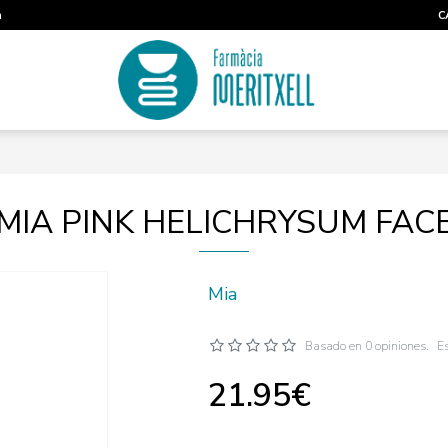
m
C
MIA PINK HELICHRYSUM FAC
Mia
Basado en 0 opiniones.
Es
21.95€