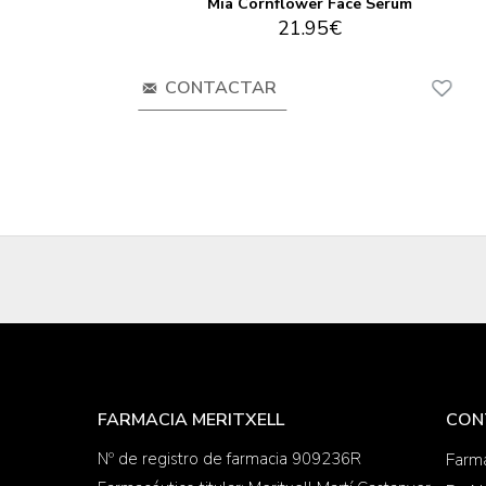
l
Mia Cornflower Face Serum
21.95€
CONTACTAR
FARMACIA MERITXELL
CON
Nº de registro de farmacia 909236R
Farma