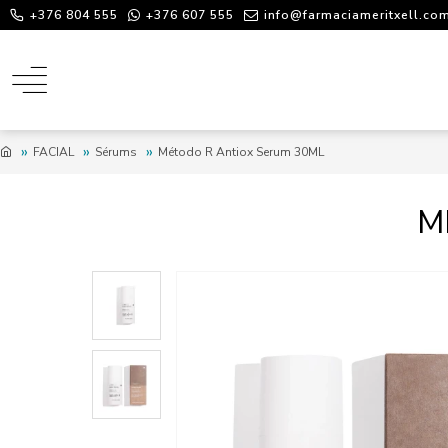
+376 804 555
+376 607 555
info@farmaciameritxell.co
FACIAL
Sérums
Método R Antiox Serum 30ML
M