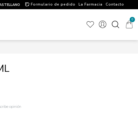
Formulario de pedido
La Farmacia
Contacto
ASTELLANO
Artículos de interés
0
ML
cribe opinión