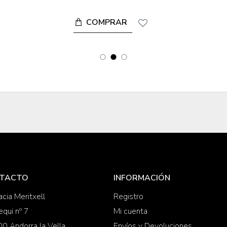
COMPRAR
TACTO
INFORMACIÓN
cia Meritxell
Registro
equi nº 7
Mi cuenta
0 Andorra la Vella
Envíos y Devoluciones