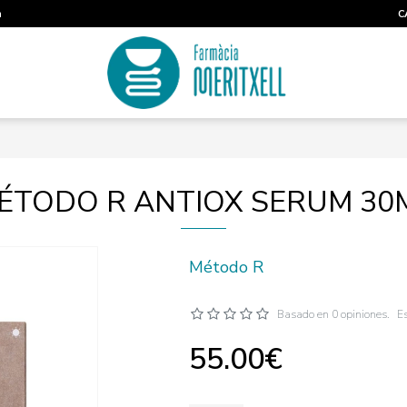
m
C
ÉTODO R ANTIOX SERUM 30
Método R
Basado en 0 opiniones.
Es
55.00€