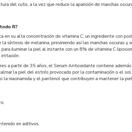
ura del cutis, a la vez que reduce la aparición de manchas oscura
étodo R?
a en su alta concentración de vitamina C, un ingrediente con po
e la síntesis de melanina, previniendo así las manchas oscuras y a
 para iluminar la piel al instante con un 8% de vitamina C lipo
irritación.
a partir de 35 años, el Serum Antioxidante contiene además áci
calmar la piel del estrés provocado por la contaminación o el so
mo la niacinamida y el pantenol que contribuyen a mantener la pie
ro.
ntenido en aditivos.