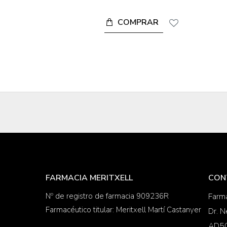
COMPRAR
FARMACIA MERITXELL
CON
Nº de registro de farmacia 909236R
Farma
Farmacéutico titular: Meritxell Martí Castanyer
Dr. N
AD50