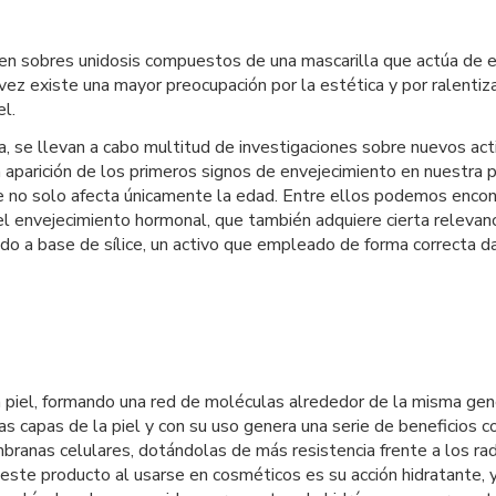
 en sobres unidosis compuestos de una mascarilla que actúa de 
 vez existe una mayor preocupación por la estética y por ralenti
el.
ca, se llevan a cabo multitud de investigaciones sobre nuevos act
a aparición de los primeros signos de envejecimiento en nuestra p
e no solo afecta únicamente la edad. Entre ellos podemos encont
el envejecimiento hormonal, que también adquiere cierta relevanci
o a base de sílice, un activo que empleado de forma correcta d
r la piel, formando una red de moléculas alrededor de la misma ge
as capas de la piel y con su uso genera una serie de beneficios
anas celulares, dotándolas de más resistencia frente a los rad
este producto al usarse en cosméticos es su acción hidratante, ya 