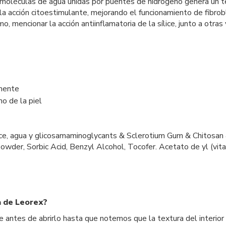
oléculas de agua unidas por puentes de hidrógeno genera un teji
a acción citoestimulante, mejorando el funcionamiento de fibrobl
imo, mencionar la acción antiinflamatoria de la sílice, junto a otr
amente
o de la piel
de sílice, agua y glicosamaminoglycants & Sclerotium Gum & Chito
wder, Sorbic Acid, Benzyl Alcohol, Tocofer. Acetato de yl (vitam
a de Leorex?
 antes de abrirlo hasta que notemos que la textura del interior 