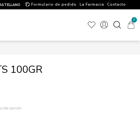
Formulario de pedido
La Farmacia
Contacto
ASTELLANO
Artículos de interés
0
TS 100GR
cribe opinión