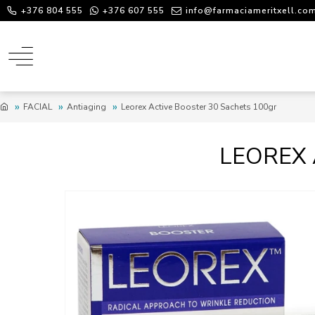
+376 804 555
+376 607 555
info@farmaciameritxell.co
FACIAL
Antiaging
Leorex Active Booster 30 Sachets 100gr
LEOREX 