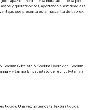
do capaz de mantener la hidratación de la piel.
astos y queratinocitos, aportando elasticidad a la
as ventajas que presenta esta mascarilla de Leorex,
san & Sodium Glicalate & Sodium Hydroxide, Sodium
ina y vitamina E), palmitato de retinyl (vitamina
es líquida. Una vez notemos la textura líquida,