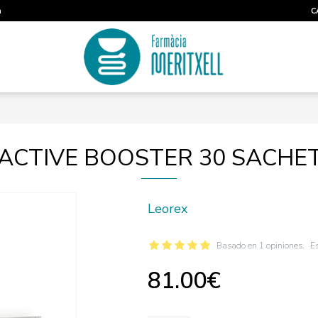
m
C
ACTIVE BOOSTER 30 SACHE
Leorex
Basado en 1 opiniones.
Es
81.00€