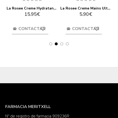
ee Creme Corps Hydratante
La Rosee Creme Hydratante Karite
La Rosee Creme Mains Ultra- Reparatrice
15.95€
5.90€
CONTACTAR
CONTACTAR
FARMACIA MERITXELL
Nº de registro de farmacia 909236R