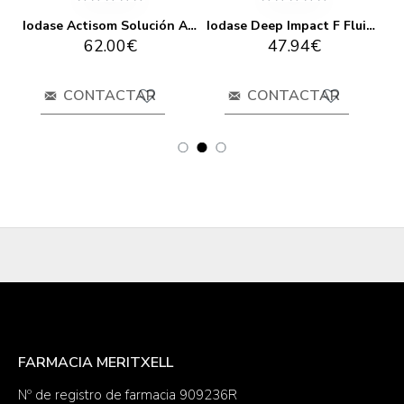
l
Iodase Actisom Solución Ampollas
Iodase Deep Impact F Fluido 100ml
62.00€
47.94€
CONTACTAR
CONTACTAR
FARMACIA MERITXELL
Nº de registro de farmacia 909236R