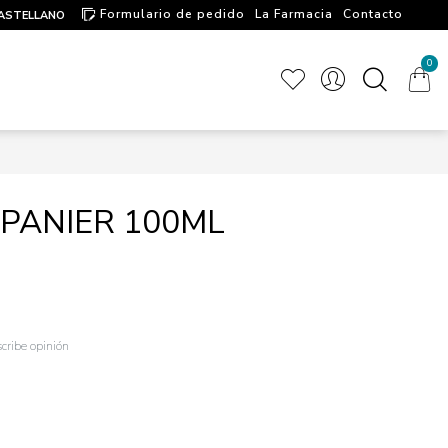
Formulario de pedido
La Farmacia
Contacto
ASTELLANO
Artículos de interés
0
IPANIER 100ML
cribe opinión