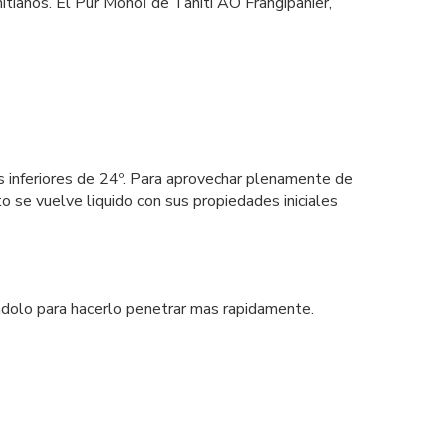
itianos. El Pur Monoï de Tahiti AO Frangipanier,
as inferiores de 24º. Para aprovechar plenamente de
to se vuelve liquido con sus propiedades iniciales
andolo para hacerlo penetrar mas rapidamente.