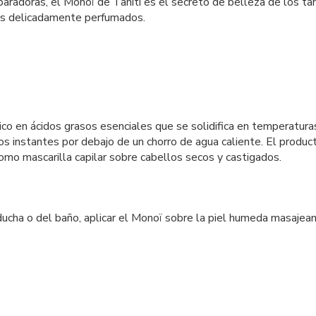
paradoras, el Monoï de Tahiti es el secreto de belleza de los tah
olos delicadamente perfumados.
ico en ácidos grasos esenciales que se solidifica en temperatur
nos instantes por debajo de un chorro de agua caliente. El produc
como mascarilla capilar sobre cabellos secos y castigados.
a ducha o del baño, aplicar el Monoï sobre la piel humeda masaje