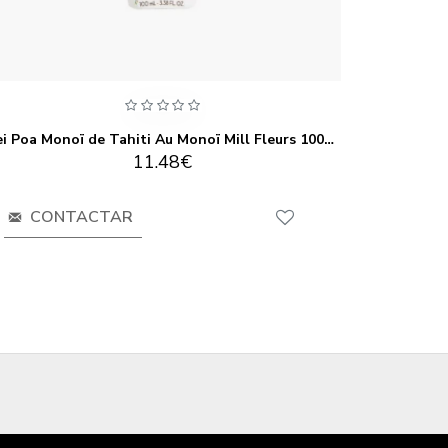
Hei Poa Monoï de Tahiti Au Monoï Mill Fleurs 100ml
Hei
11.48€
CONTACTAR
CO