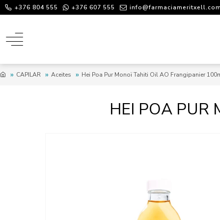
+376 804 555
+376 607 555
info@farmaciameritxell.co
CAPILAR
Aceites
Hei Poa Pur Monoï Tahiti Oil AO Frangipanier 100
HEI POA PUR 