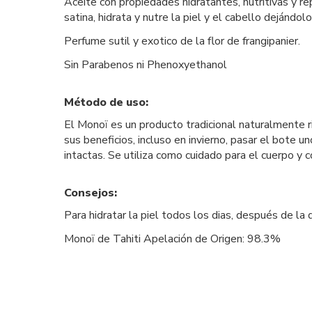
Aceite con propiedades hidratantes, nutritivas y re
satina, hidrata y nutre la piel y el cabello dejánd
Perfume sutil y exotico de la flor de frangipanier.
Sin Parabenos ni Phenoxyethanol
Método de uso:
El Monoï es un producto tradicional naturalmente r
sus beneficios, incluso en invierno, pasar el bote u
intactas. Se utiliza como cuidado para el cuerpo y 
Consejos:
Para hidratar la piel todos los dias, después de l
Monoï de Tahiti Apelación de Origen: 98.3%