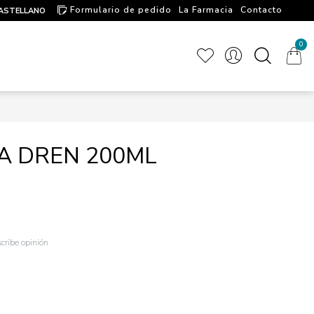
Formulario de pedido
La Farmacia
Contacto
ASTELLANO
Artículos de interés
0
A DREN 200ML
cribe opinión