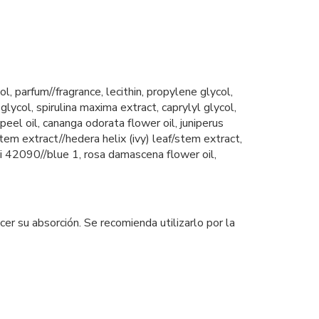
, parfum//fragrance, lecithin, propylene glycol,
glycol, spirulina maxima extract, caprylyl glycol,
 peel oil, cananga odorata flower oil, juniperus
stem extract//hedera helix (ivy) leaf/stem extract,
, ci 42090//blue 1, rosa damascena flower oil,
r su absorción. Se recomienda utilizarlo por la