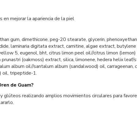
en mejorar la apariencia de la piel
than gum, dimethicone, peg-20 stearate, glycerin, phenoxyethanol
ide, laminaria digitata extract, carnitine, algae extract, butylene 
/yellow 5, eugenol, bht, citrus limon peel oil//citrus limon (lemon)
a prunastri (oakmoss) extract, silica, limonene, hedera helix leaf/
, santalum album oil//santalum album (sandalwood) oil, carrageenan
 oil, tripeptide-1.
Dren de Guam?
glúteos realizando amplios movimientos circulares para favorece
ararlo.