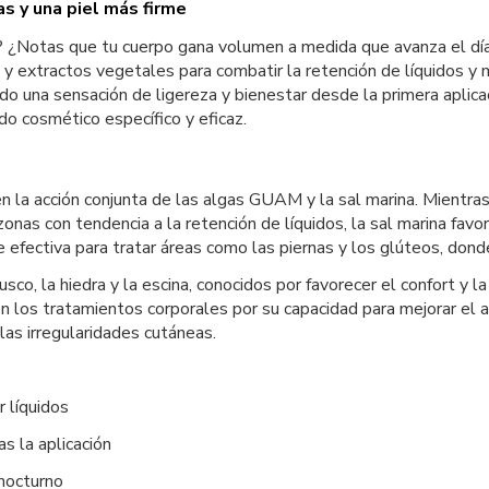
s y una piel más firme
nas? ¿Notas que tu cuerpo gana volumen a medida que avanza el 
y extractos vegetales para combatir la retención de líquidos y 
do una sensación de ligereza y bienestar desde la primera aplica
o cosmético específico y eficaz.
 la acción conjunta de las algas GUAM y la sal marina. Mientra
nas con tendencia a la retención de líquidos, la sal marina favor
 efectiva para tratar áreas como las piernas y los glúteos, dond
co, la hiedra y la escina, conocidos por favorecer el confort y l
 en los tratamientos corporales por su capacidad para mejorar el
las irregularidades cutáneas.
r líquidos
s la aplicación
nocturno