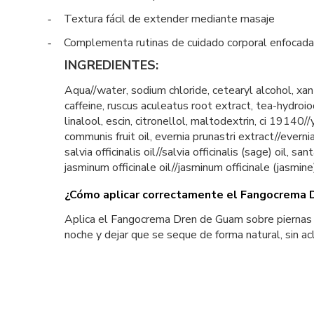
Textura fácil de extender mediante masaje
-
Complementa rutinas de cuidado corporal enfocadas 
-
INGREDIENTES:
Aqua//water, sodium chloride, cetearyl alcohol, xan
caffeine, ruscus aculeatus root extract, tea-hydroiod
linalool, escin, citronellol, maltodextrin, ci 19140/
communis fruit oil, evernia prunastri extract//everni
salvia officinalis oil//salvia officinalis (sage) oil
jasminum officinale oil//jasminum officinale (jasmine)
¿Cómo aplicar correctamente el Fangocrema 
Aplica el Fangocrema Dren de Guam sobre piernas y 
noche y dejar que se seque de forma natural, sin acl