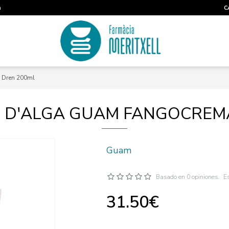
m
C
 Dren 200ml
 D'ALGA GUAM FANGOCREM
Guam
Basado en 0 opiniones.
Es
31.50€