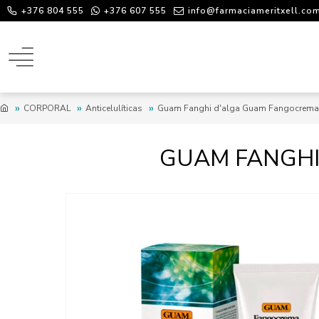
+376 804 555
+376 607 555
info@farmaciameritxell.co
CORPORAL
Anticelulíticas
Guam Fanghi d'alga Guam Fangocrema
GUAM FANGHI