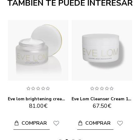
TAMBIÉN TE PUEDE INTERESAR
 lom advanced brightening serum
Eve lom brightening cream 50 ml
Eve Lom Cleanser Cream 100ml
81.00€
67.50€
COMPRAR
COMPRAR