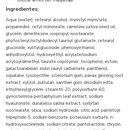
utilizar antes del maquillaje
Ingredientes:
Aqua (water), cetearyl alcohol, myristyl myristate,
propanediol, cetyl ricinoleate, camelina sativa seed oil,
glycerin, dimethicone, isopropyl isostearate,
phytosteryl/octyldodecyl lauroyl glutamate, cetearyl
glucoside, xylitylglucoside, phenoxyethanol,
anhydroxylitol, hydroxyethyl acrylate/sodium
acryloyldimethyl taurate copolymer, tocopherol, ectoin,
galactoarabinan, inulin lauryl carbamate, panthenol,
squalane, lysolecithin, sclerotium gum, panax ginseng root
extract, xylitol, pullulan, xanthan gum, disodium edta,
ethylhexylglycerin, steareth-20, polysorbate 60,
gynostemma pentaphyllum leaf extract, sodium
hyaluronate, dunaliella salina extract, sorbitan
isostearate, silica, sodium hydroxide, citric acid, palmitoyl
tripeptide-5, sodium benzoate, potassium sorbate, n-
hydroxysuccinimide, sodium citrate, pantolactone, chrysin,