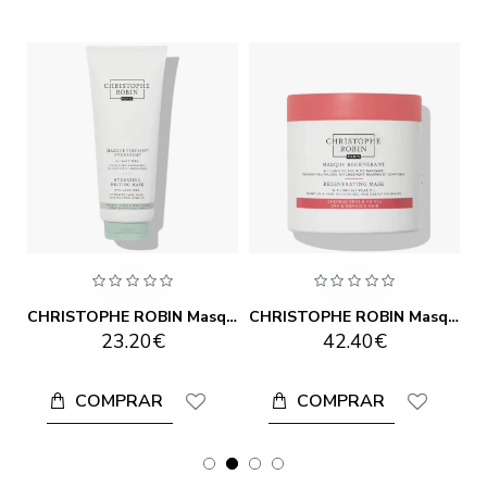
STOPHE ROBIN Demelant Volume Delicat 200ml
CHRISTOPHE ROBIN Masque Fondant Hydatant 200ml
CHRISTOPHE ROBIN Masque Regenerant 250ml
23.20€
42.40€
COMPRAR
COMPRAR