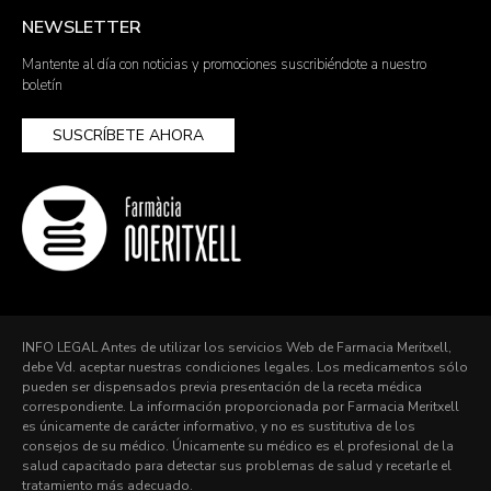
NEWSLETTER
Mantente al día con noticias y promociones suscribiéndote a nuestro
boletín
SUSCRÍBETE AHORA
INFO LEGAL Antes de utilizar los servicios Web de Farmacia Meritxell,
debe Vd. aceptar nuestras condiciones legales. Los medicamentos sólo
pueden ser dispensados previa presentación de la receta médica
correspondiente. La información proporcionada por Farmacia Meritxell
es únicamente de carácter informativo, y no es sustitutiva de los
consejos de su médico. Únicamente su médico es el profesional de la
salud capacitado para detectar sus problemas de salud y recetarle el
tratamiento más adecuado.