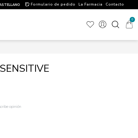
Formulario de pedido
La Farmacia
Contacto
ASTELLANO
Artículos de interés
0
SENSITIVE
cribe opinión