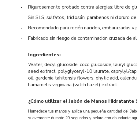
Rigurosamente probado contra alergias: libre de gl
-
Sin SLS, sulfatos, triclosán, parabenos ni cloruro d
-
Recomendado para recién nacidos, embarazadas y pe
-
Fabricado sin riesgo de contaminación cruzada de 
-
Ingredientes:
Water, decyl glucoside, coco glucoside, lauryl gluco
seed extract, polyglyceryl-10 laurate, caprylyl/cap
oil, gardenia tahitensis flowers, phytic acid, calendu
hamamelis virginiana (witch hazel) extract.
¿Cómo utilizar el Jabón de Manos Hidratante 
Humedece tus manos y aplica una pequeña cantidad del Jabón 
suavemente durante 20 segundos y aclara con abundante agua.