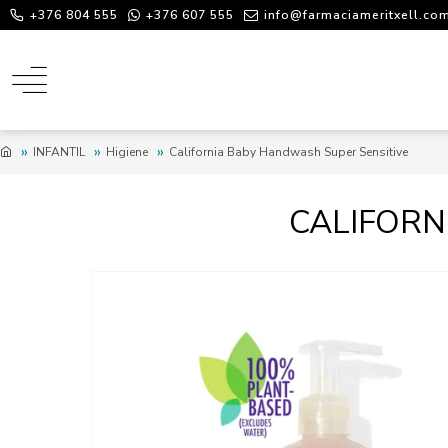
+376 804 555
+376 607 555
info@farmaciameritxell.co
INFANTIL
Higiene
California Baby Handwash Super Sensitive
CALIFORN