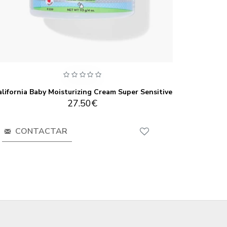
lifornia Baby Moisturizing Cream Super Sensitive
Californi
27.50€
CONTACTAR
CO