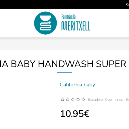
m
C
IA BABY HANDWASH SUPER 
California baby
Basado en 0 opiniones.
Es
10.95€