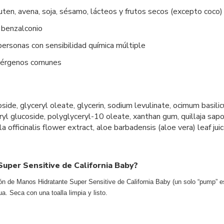
uten, avena, soja, sésamo, lácteos y frutos secos (excepto coco)
e benzalconio
rsonas con sensibilidad química múltiple
alérgenos comunes
side, glyceryl oleate, glycerin, sodium levulinate, ocimum basilic
ryl glucoside, polyglyceryl-10 oleate, xanthan gum, quillaja sapo
la officinalis flower extract, aloe barbadensis (aloe vera) leaf jui
Super Sensitive de California Baby?
de Manos Hidratante Super Sensitive de California Baby (un solo “pump” es s
 Seca con una toalla limpia y listo.