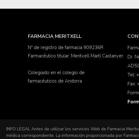
FARMACIA MERITXELL
CON
Nº de registro de farmacia 909236R
Farma
Farmacéutico titular: Meritxell Martí Castanyer
Dr. N
AD50
Colegiado en el colegio de
Tel:
farmacéuticos de Andorra
Fax:
Form
Form
INFO LEGAL Antes de utilizar los servicios Web de Farmacia Meritx
médica correspondiente. La información proporcionada por Farmacia