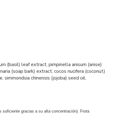
um (basil) leaf extract, pimpinella anisum (anise)
naria (soap bark) extract, cocos nucifera (coconut)
ce, simmondsia chinensis (jojoba) seed oil,
uficiente gracias a su alta concentración). Frota