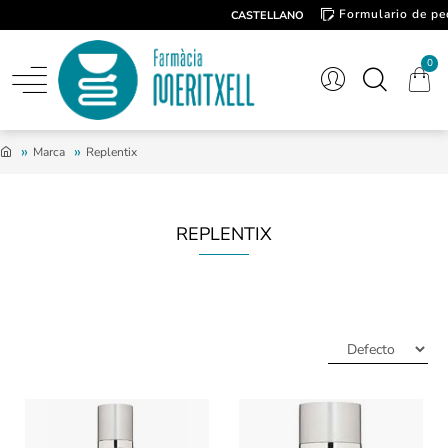
Formulario de pe
CASTELLANO
Contacto
0
Marca
Replentix
REPLENTIX