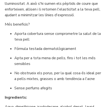
lluminositat. A això s'hi sumen els pèptids de coure que
enforteixen, allisen i li retornen l'elasticitat a la teva pell,
ajudant a minimitzar les línies d'expressió.
Més beneficis?
Aporta cobertura sense comprometre la salut de la
teva pell
Fórmula testada dermatològicament
Apta per a tota mena de pells, fins i tot les més
sensibles
No obstrueix els porus, per la qual cosa és ideal per
a pells mixtes, grasses o amb tendència a l'acne
Sense perfums afegits
Ingredients:
Aqua, dimethicone, isododecane, alcohol denat., lauryl