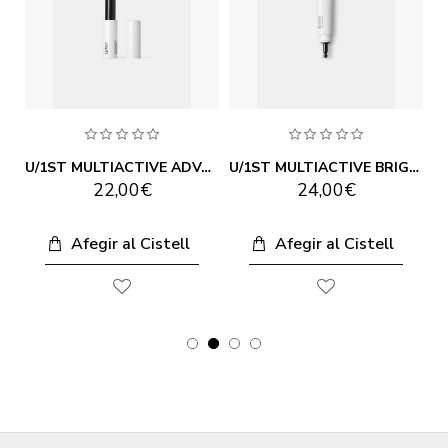
TIVE ADVANCED LIP SERUM GLORIA 3G
U/1ST MULTIACTIVE ADVANCED LIP SERUM YOU 3G
U/1ST MULTIACTIVE BRIGHTENING CONCEALER 12ML
22,00€
24,00€
Afegir al Cistell
Afegir al Cistell