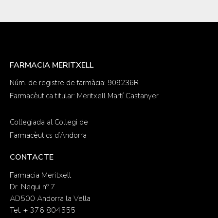
FARMACIA MERITXELL
Núm. de registre de farmàcia: 909236R
Farmacèutica titular: Meritxell Martí Castanyer
Col·legiada al Col·legi de
Farmacèutics d’Andorra
CONTACTE
Farmacia Meritxell
Dr. Nequi nº 7
AD500 Andorra la Vella
Tel: + 376 804555