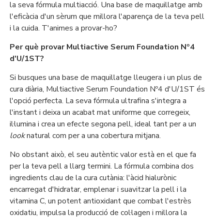
la seva fórmula multiacció. Una base de maquillatge amb
l'eficàcia d'un sèrum que millora l'aparença de la teva pell
i la cuida. T'animes a provar-ho?
Per què provar Multiactive Serum Foundation Nº4
d'U/1ST?
Si busques una base de maquillatge lleugera i un plus de
cura diària, Multiactive Serum Foundation Nº4 d'U/1ST és
l'opció perfecta. La seva fórmula ultrafina s'integra a
l'instant i deixa un acabat mat uniforme que corregeix,
il·lumina i crea un efecte segona pell, ideal tant per a un
look
natural com per a una cobertura mitjana.
No obstant això, el seu autèntic valor està en el que fa
per la teva pell a llarg termini. La fórmula combina dos
ingredients clau de la cura cutània: l'àcid hialurònic
encarregat d'hidratar, emplenar i suavitzar la pell i la
vitamina C, un potent antioxidant que combat l'estrès
oxidatiu, impulsa la producció de col·lagen i millora la