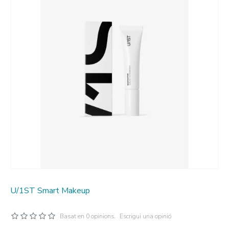
U/1ST Smart Makeup
Basat en 0 opinions.
Escrigui una opinió