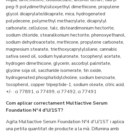
peg-9 polydimethylsiloxyethyl dimethicone, propylene
glycol dicaprylate/dicaprate, mica, hydrogenated
polydecene, polymethyl methacrylate, dicaprylyl
carbonate, cellulose, talc, disteardimonium hectorite,
sodium chloride, stearalkonium hectorite, phenoxyethanol,
sodium dehydroacetate, methicone, propylene carbonate,
magnesium stearate, triethoxycaprylylsilane, cannabis
sativa seed oil, sodium hyaluronate, tocopheryl acetate,
hydrogen dimethicone, glycerin, ascorbyl palmitate,
glycine soja oil, saccharide isomerate, tin oxide,
hydrogenated phosphatidylcholine, sodium benzoate,
tocopherol, copper tripeptide-1, sodium oleate, citric acid,
+/- : ci 77891, ci 77499, ci 77492, ci 77491
Com aplicar correctament Multiactive Serum
Foundation Nº4 d'U/1ST?
Agita Multiactive Serum Foundation Nº4 d'U/1ST i aplica
una petita quantitat de producte a la mà. Difumina amb