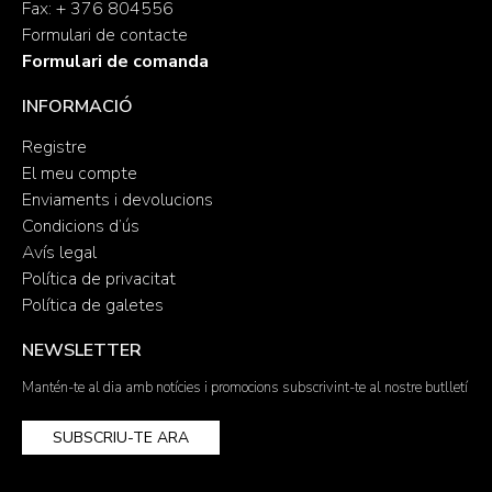
Fax: + 376 804556
Formulari de contacte
Formulari de comanda
INFORMACIÓ
Registre
El meu compte
Enviaments i devolucions
Condicions d’ús
Avís legal
Política de privacitat
Política de galetes
NEWSLETTER
Mantén-te al dia amb notícies i promocions subscrivint-te al nostre butlletí
SUBSCRIU-TE ARA