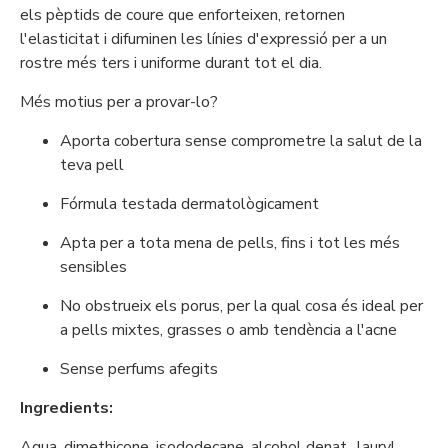
els pèptids de coure que enforteixen, retornen
l'elasticitat i difuminen les línies d'expressió per a un
rostre més ters i uniforme durant tot el dia.
Més motius per a provar-lo?
Aporta cobertura sense comprometre la salut de la
teva pell
Fórmula testada dermatològicament
Apta per a tota mena de pells, fins i tot les més
sensibles
No obstrueix els porus, per la qual cosa és ideal per
a pells mixtes, grasses o amb tendència a l'acne
Sense perfums afegits
Ingredients:
Aqua, dimethicone, isododecane, alcohol denat., lauryl