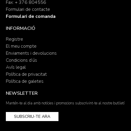
Fax: + 376 804556
Formulari de contacte
Formulari de comanda
INFORMACIÓ
Registre
El meu compte
Enviaments i devolucions
Condicions d’ús
Avís legal
Política de privacitat
Política de galetes
NEWSLETTER
Mantén-te al dia amb notícies i promocions subscrivint-te al nostre butlletí
SUBSCRIU-TE ARA