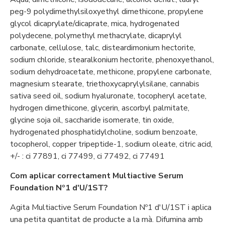
peg-9 polydimethylsiloxyethyl dimethicone, propylene
glycol dicaprylate/dicaprate, mica, hydrogenated
polydecene, polymethyl methacrylate, dicaprylyl
carbonate, cellulose, talc, disteardimonium hectorite,
sodium chloride, stearalkonium hectorite, phenoxyethanol,
sodium dehydroacetate, methicone, propylene carbonate,
magnesium stearate, triethoxycaprylylsilane, cannabis
sativa seed oil, sodium hyaluronate, tocopheryl acetate,
hydrogen dimethicone, glycerin, ascorbyl palmitate,
glycine soja oil, saccharide isomerate, tin oxide,
hydrogenated phosphatidylcholine, sodium benzoate,
tocopherol, copper tripeptide-1, sodium oleate, citric acid,
+/- : ci 77891, ci 77499, ci 77492, ci 77491
Com aplicar correctament Multiactive Serum
Foundation Nº1 d'U/1ST?
Agita Multiactive Serum Foundation Nº1 d'U/1ST i aplica
una petita quantitat de producte a la mà. Difumina amb