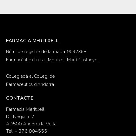
FARMACIA MERITXELL
Núm. de registre de farmàcia: 909236R
Farmacèutica titular: Meritxell Martí Castanyer
Col·legiada al Col·legi de
Farmacèutics d’Andorra
CONTACTE
Farmacia Meritxell
Dr. Nequi nº 7
AD500 Andorra la Vella
Tel: + 376 804555