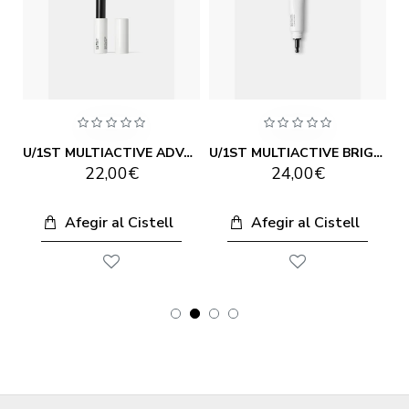
TIVE ADVANCED LIP SERUM GLORIA 3G
U/1ST MULTIACTIVE ADVANCED LIP SERUM YOU 3G
U/1ST MULTIACTIVE BRIGHTENING CONCEALER 12ML
22,00€
24,00€
Afegir al Cistell
Afegir al Cistell