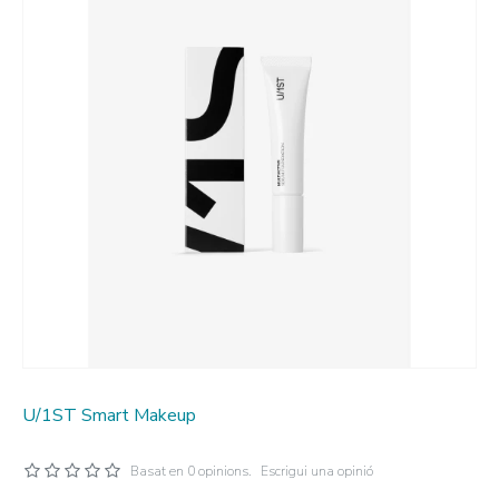
U/1ST Smart Makeup
Basat en 0 opinions.
Escrigui una opinió