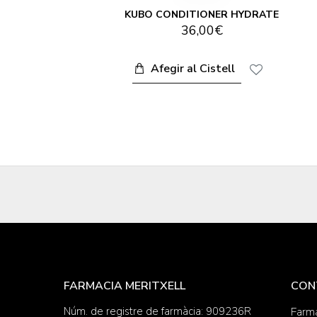
0 ML
KUBO CONDITIONER HYDRATE
36,00€
Afegir al Cistell
FARMACIA MERITXELL
CON
Núm. de registre de farmàcia: 909236R
Farma