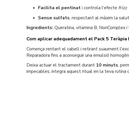
Facilita el pentinat
i controla l'efecte
frizz
.
Sense sulfats
, respectant al màxim la salut 
Ingredients:
Queratina, vitamina B, NoriComplex i 
Com aplicar adequadament el Pack 5 Teràpia 
Comença rentant el cabell i retirant suaument l'exc
Reparadora fins a aconseguir una emulsió homogènia.
Deixa actuar el tractament durant
10 minuts
, per
impecables, integra aquest ritual en la teva rutina 