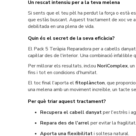
Un rescat intensiu per a la teva melena
Si sents que el teu pèl ha perdut la força o està es
que estàs buscant. Aquest tractament de xoc ve a aj
debilitada en una plena de vida.
Quin és el secret de la seva eficàcia?
El Pack 5 Teràpia Reparadora per a cabells danya
capil·lar des de l'interior. Una combinació infal·libl
Per millorar els resultats, inclou
NoriComplex
, u
fins i tot en condicions d'humitat.
El toc final l'aporta el
fitoplàncton
, que proporcio
una melena amb un moviment increïble, un tacte sed
Per què triar aquest tractament?
Recupera el cabell danyat
per l'estrès i a
Repara des de l'arrel
per evitar la fragilitat
Aporta una flexibilitat
i soltesa natural.