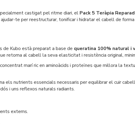
pecialment castigat pel ritme diari, el
Pack 5 Teràpia Reparad
udar-te per reestructurar, tonificar i hidratar el cabell de form
ts de Kubo està preparat a base de
queratina 100% natural i 
e que retorna al cabell la seva elasticitat i resistència original, m
n concentrat marí ric en aminoàcids i proteïnes que millora la text
na els nutrients essencials necessaris per equilibrar el cuir cabell
ós i uns reflexos naturals radiants.
gents externs.
.