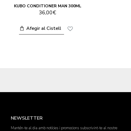
KUBO CONDITIONER MAN 300ML
36,00€
Afegir al Cistell
NEWSLETTER
Mantén-te al dia amb notícies i promocions subscrivint-te al nostre