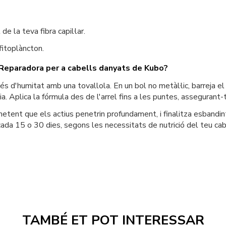
de la teva fibra capil·lar.
fitoplàncton.
Reparadora per a cabells danyats de Kubo?
és d'humitat amb una tovallola. En un bol no metàl·lic, barreja 
 Aplica la fórmula des de l'arrel fins a les puntes, assegurant-t
metent que els actius penetrin profundament, i finalitza esbandi
cada 15 o 30 dies, segons les necessitats de nutrició del teu cab
TAMBÉ ET POT INTERESSAR