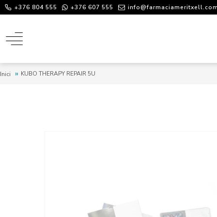
+376 804 555
+376 607 555
info@farmaciameritxell.co
KUBO THERAPY REPAIR 5U
Inici