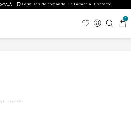
Formulari de comanda
La Farmàcia
Contacte
CATALÀ
Artícules d'interés
0
igui una opinió