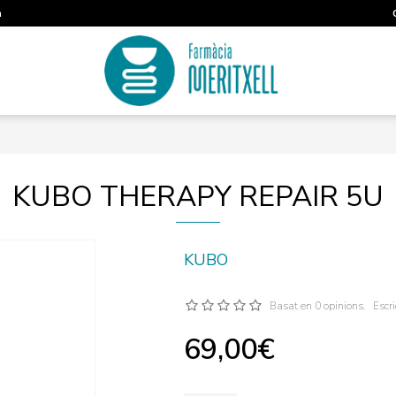
m
KUBO THERAPY REPAIR 5U
KUBO
Basat en 0 opinions.
Escr
69,00€