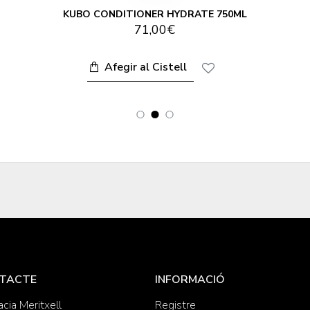
KUBO CONDITIONER HYDRATE 750ML
71,00€
Afegir al Cistell
TACTE
INFORMACIÓ
cia Meritxell
Registre